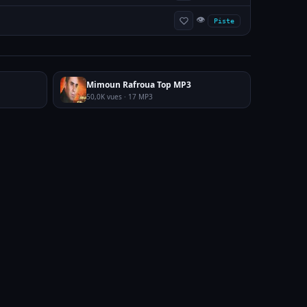
👁
Piste
Mimoun Rafroua Top MP3
50,0K vues · 17 MP3