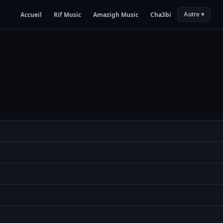
Accueil
Rif Music
Amazigh Music
Cha3bi
Autre ▾