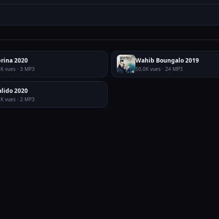
rina 2020
Wahib Boungalo 2019
4K vues · 3 MP3
50,0K vues · 24 MP3
lido 2020
9K vues · 2 MP3