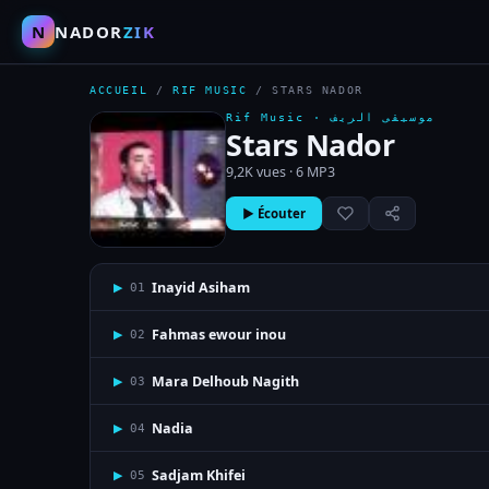
N
NADOR
ZIK
ACCUEIL
/
RIF MUSIC
/
STARS NADOR
Rif Music ·
موسيقى الريف
Stars Nador
9,2K vues · 6 MP3
▶ Écouter
Inayid Asiham
▶
01
Fahmas ewour inou
▶
02
Mara Delhoub Nagith
▶
03
Nadia
▶
04
Sadjam Khifei
▶
05