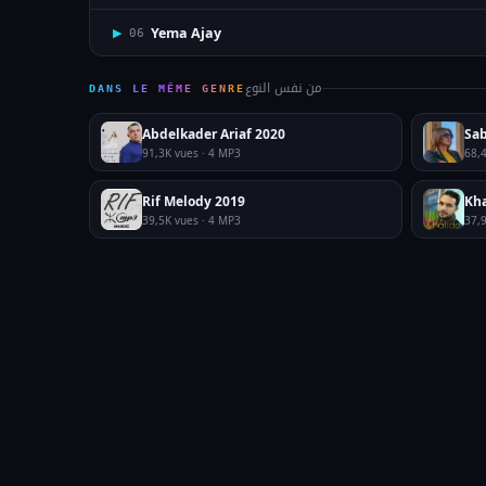
Yema Ajay
▶
06
من نفس النوع
DANS LE MÊME GENRE
Abdelkader Ariaf 2020
Sab
91,3K vues · 4 MP3
68,
Rif Melody 2019
Kha
39,5K vues · 4 MP3
37,