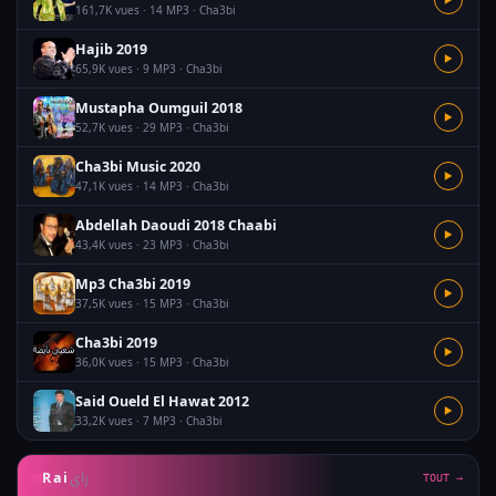
161,7K vues · 14 MP3 · Cha3bi
Hajib 2019
▶
65,9K vues · 9 MP3 · Cha3bi
Mustapha Oumguil 2018
▶
52,7K vues · 29 MP3 · Cha3bi
Cha3bi Music 2020
▶
47,1K vues · 14 MP3 · Cha3bi
Abdellah Daoudi 2018 Chaabi
▶
43,4K vues · 23 MP3 · Cha3bi
Mp3 Cha3bi 2019
▶
37,5K vues · 15 MP3 · Cha3bi
Cha3bi 2019
▶
36,0K vues · 15 MP3 · Cha3bi
Said Oueld El Hawat 2012
▶
33,2K vues · 7 MP3 · Cha3bi
راي
Rai
TOUT →