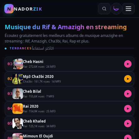
N
NADOR
ZIK
Musique du Rif & Amazigh en streaming
Écoutez gratuitement les meilleurs albums de musique amazighe en
streaming : Rif, Amazigh, Cha3bi, Rai, Rap et plus.
الأكثر استماعاً
● TENDANCES
Cheb Hasni
01
▶
Rai · 272,6K vues · 24 MP3
Mp3 Cha3bi 2020
02
▶
Cha3bi · 161,7K vues · 14 MP3
Cheb Bilal
03
▶
Rai · 155,6K vues · 7 MP3
Rai 2020
04
▶
Rai · 154,9K vues · 25 MP3
Cheb Khaled
05
▶
Rai · 125,1K vues · 34 MP3
Mimoun El Oujdi
06
▶