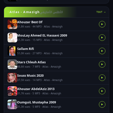
الأطلس الأمازيغي
Atlas - Amazigh
TOUT →
Ahouzar Best Of
▶
61,8K vues · 44 MP3 · Atlas - Amazigh
MouLay Ahmed EL Hassani 2009
▶
61,3K vues · 15 MP3 · Atlas - Amazigh
Sallam Rifi
▶
51,0K vues · 27 MP3 · Atlas - Amazigh
Stars Chleuh Atlas
▶
48,6K vues · 7 MP3 · Atlas - Amazigh
Souss Music 2020
▶
37,5K vues · 14 MP3 · Atlas - Amazigh
Ahouzar AbdelAziz 2013
▶
31,7K vues · 5 MP3 · Atlas - Amazigh
OumguiL Mustapha 2009
▶
31,3K vues · 5 MP3 · Atlas - Amazigh