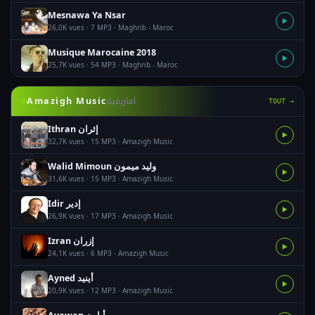
Mesnawa Ya Nsar
▶
26,0K vues · 7 MP3 · Maghrib - Maroc
Musique Marocaine 2018
▶
25,7K vues · 54 MP3 · Maghrib - Maroc
أمازيغية
Amazigh Music
TOUT →
Ithran إثران
▶
32,7K vues · 15 MP3 · Amazigh Music
Walid Mimoun وليد ميمون
▶
31,6K vues · 15 MP3 · Amazigh Music
Idir إدير
▶
26,9K vues · 17 MP3 · Amazigh Music
Izran إزران
▶
24,1K vues · 6 MP3 · Amazigh Music
Ayned أينيد
▶
20,9K vues · 12 MP3 · Amazigh Music