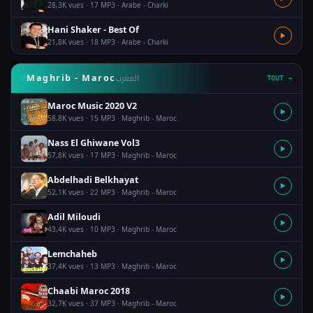
28,3K vues · 17 MP3 · Arabe - Charki
Hani Shaker - Best Of
▶
21,8K vues · 18 MP3 · Arabe - Charki
المغرب
Maghrib - Maroc
TOUT →
Maroc Music 2020 V2
▶
58,8K vues · 15 MP3 · Maghrib - Maroc
Nass El Ghiwane Vol3
▶
57,8K vues · 17 MP3 · Maghrib - Maroc
Abdelhadi Belkhayat
▶
52,1K vues · 22 MP3 · Maghrib - Maroc
Adil Miloudi
▶
43,4K vues · 10 MP3 · Maghrib - Maroc
Lemchaheb
▶
37,4K vues · 13 MP3 · Maghrib - Maroc
Chaabi Maroc 2018
▶
32,7K vues · 37 MP3 · Maghrib - Maroc