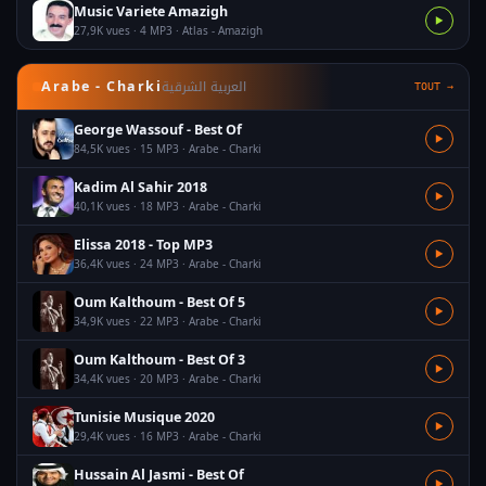
Music Variete Amazigh
▶
27,9K vues · 4 MP3 · Atlas - Amazigh
العربية الشرقية
Arabe - Charki
TOUT →
George Wassouf - Best Of
▶
84,5K vues · 15 MP3 · Arabe - Charki
Kadim Al Sahir 2018
▶
40,1K vues · 18 MP3 · Arabe - Charki
Elissa 2018 - Top MP3
▶
36,4K vues · 24 MP3 · Arabe - Charki
Oum Kalthoum - Best Of 5
▶
34,9K vues · 22 MP3 · Arabe - Charki
Oum Kalthoum - Best Of 3
▶
34,4K vues · 20 MP3 · Arabe - Charki
Tunisie Musique 2020
▶
29,4K vues · 16 MP3 · Arabe - Charki
Hussain Al Jasmi - Best Of
▶