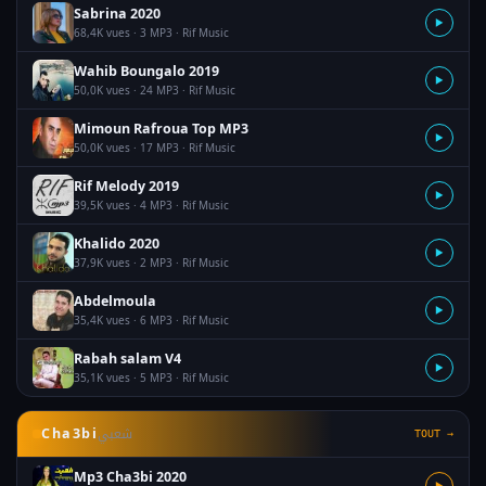
Sabrina 2020
▶
68,4K vues · 3 MP3 · Rif Music
Wahib Boungalo 2019
▶
50,0K vues · 24 MP3 · Rif Music
Mimoun Rafroua Top MP3
▶
50,0K vues · 17 MP3 · Rif Music
Rif Melody 2019
▶
39,5K vues · 4 MP3 · Rif Music
Khalido 2020
▶
37,9K vues · 2 MP3 · Rif Music
Abdelmoula
▶
35,4K vues · 6 MP3 · Rif Music
Rabah salam V4
▶
35,1K vues · 5 MP3 · Rif Music
شعبي
Cha3bi
TOUT →
Mp3 Cha3bi 2020
▶