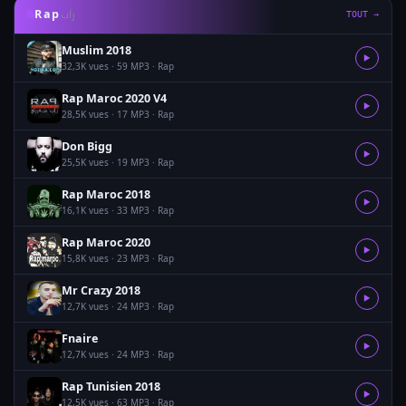
راب
Rap
TOUT →
Muslim 2018
▶
32,3K vues · 59 MP3 · Rap
Rap Maroc 2020 V4
▶
28,5K vues · 17 MP3 · Rap
Don Bigg
▶
25,5K vues · 19 MP3 · Rap
Rap Maroc 2018
▶
16,1K vues · 33 MP3 · Rap
Rap Maroc 2020
▶
15,8K vues · 23 MP3 · Rap
Mr Crazy 2018
▶
12,7K vues · 24 MP3 · Rap
Fnaire
▶
12,7K vues · 24 MP3 · Rap
Rap Tunisien 2018
▶
12,5K vues · 63 MP3 · Rap