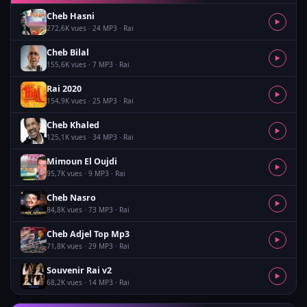
Cheb Hasni
▶
272,6K vues · 24 MP3 · Rai
Cheb Bilal
▶
155,6K vues · 7 MP3 · Rai
Rai 2020
▶
154,9K vues · 25 MP3 · Rai
Cheb Khaled
▶
125,1K vues · 34 MP3 · Rai
Mimoun El Oujdi
▶
95,7K vues · 9 MP3 · Rai
Cheb Nasro
▶
84,8K vues · 73 MP3 · Rai
Cheb Adjel Top Mp3
▶
71,8K vues · 29 MP3 · Rai
Souvenir Rai v2
▶
68,2K vues · 14 MP3 · Rai