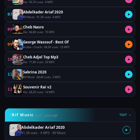
Rai · 95,7K vues · 9 MP3
Abdelkader Ariaf 2020
07
▶
Rif Music · 91,3K vues · 4 MP3
Cheb Nasro
08
▶
Rai · 84,8K vues · 73 MP3
George Wassouf - Best Of
09
▶
Arabe - Charki · 84,5K vues · 15 MP3
Cheb Adjel Top Mp3
10
▶
Rai · 71,8K vues · 29 MP3
Sabrina 2020
11
▶
Rif Music · 68,4K vues · 3 MP3
Souvenir Rai v2
12
▶
Rai · 68,2K vues · 14 MP3
موسيقى الريف
Rif Music
TOUT →
Abdelkader Ariaf 2020
▶
91,3K vues · 4 MP3 · Rif Music