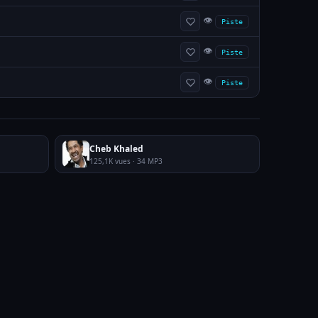
👁
Piste
👁
Piste
👁
Piste
Cheb Khaled
125,1K vues · 34 MP3