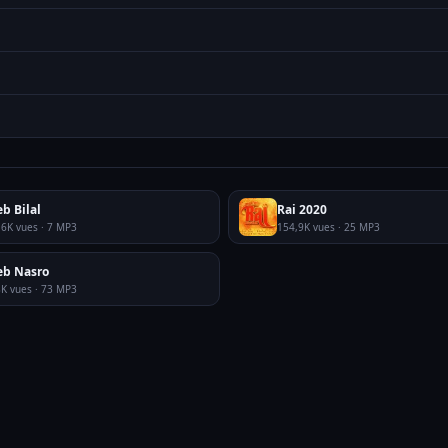
b Bilal
Rai 2020
,6K vues · 7 MP3
154,9K vues · 25 MP3
eb Nasro
8K vues · 73 MP3