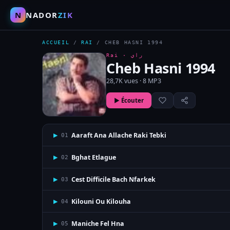
N
NADOR
ZIK
ACCUEIL
/
RAI
/
CHEB HASNI 1994
Rai ·
راي
Cheb Hasni 1994
28,7K vues · 8 MP3
▶ Écouter
Aaraft Ana Allache Raki Tebki
▶
01
Bghat Etlague
▶
02
Cest Difficile Bach Nfarkek
▶
03
Kilouni Ou Kilouha
▶
04
Maniche Fel Hna
▶
05