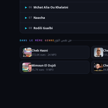
Mchat Alia Ou Khalatni
▶
06
Naacha
▶
07
Rodili Gualbi
▶
08
من نفس النوع
DANS LE MÊME GENRE
Cheb Hasni
Che
272,6K vues · 24 MP3
155
Mimoun El Oujdi
Ch
95,7K vues · 9 MP3
84,