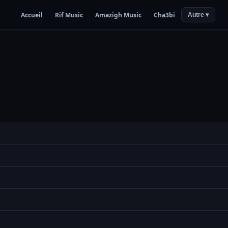
Accueil
Rif Music
Amazigh Music
Cha3bi
Autre ▾