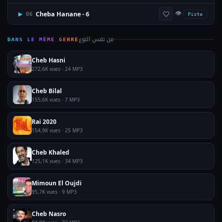
👁
Cheba Hanane - 6
▶
06
Piste
من نفس النوع
DANS LE MÊME GENRE
Cheb Hasni
272,6K vues · 24 MP3
Cheb Bilal
155,6K vues · 7 MP3
Rai 2020
154,9K vues · 25 MP3
Cheb Khaled
125,1K vues · 34 MP3
Mimoun El Oujdi
95,7K vues · 9 MP3
Cheb Nasro