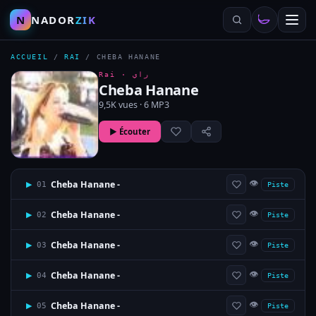
N
NADOR
ZIK
ACCUEIL
/
RAI
/
CHEBA HANANE
Rai ·
راي
Cheba Hanane
9,5K vues · 6 MP3
▶ Écouter
👁
Cheba Hanane -
▶
01
Piste
👁
Cheba Hanane -
▶
02
Piste
👁
Cheba Hanane -
▶
03
Piste
👁
Cheba Hanane -
▶
04
Piste
👁
Cheba Hanane -
▶
05
Piste