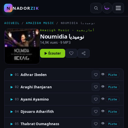
N
NADOR
ZIK
ACCUEIL
/
AMAZIGH MUSIC
/
NOUMIDIA نوميديا
Amazigh Music ·
أمازيغية
Noumidia نوميديا
14,9K vues · 9 MP3
▶ Écouter
👁
Adhrar Ibeden
▶
01
Piste
👁
Araghi Ihanjaran
▶
02
Piste
👁
Ayami Ayamino
▶
03
Piste
👁
Djouaro Atharifith
▶
04
Piste
👁
Thabrat Oumaghnass
▶
05
Piste