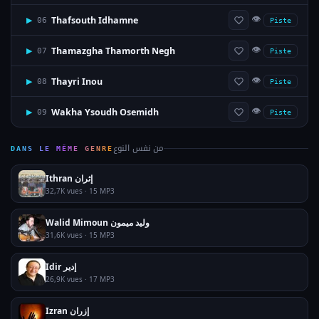
👁
Thafsouth Idhamne
▶
06
Piste
👁
Thamazgha Thamorth Negh
▶
07
Piste
👁
Thayri Inou
▶
08
Piste
👁
Wakha Ysoudh Osemidh
▶
09
Piste
من نفس النوع
DANS LE MÊME GENRE
Ithran إثران
32,7K vues · 15 MP3
Walid Mimoun وليد ميمون
31,6K vues · 15 MP3
Idir إدير
26,9K vues · 17 MP3
Izran إزران