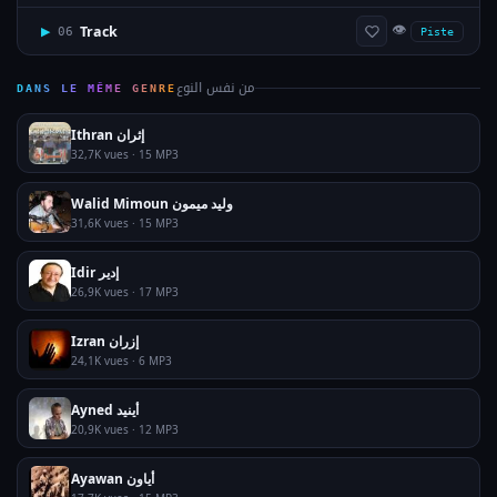
👁
Track
▶
06
Piste
من نفس النوع
DANS LE MÊME GENRE
Ithran إثران
32,7K vues · 15 MP3
Walid Mimoun وليد ميمون
31,6K vues · 15 MP3
Idir إدير
26,9K vues · 17 MP3
Izran إزران
24,1K vues · 6 MP3
Ayned أينيد
20,9K vues · 12 MP3
Ayawan أياون