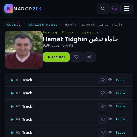
N
NADOR
ZIK
ACCUEIL
/
AMAZIGH MUSIC
/
HAMAT TIDGHIN حاماة تذغين
Amazigh Music ·
أمازيغية
Hamat Tidghin حاماة تذغين
9,9K vues · 6 MP3
▶ Écouter
👁
Track
▶
01
Piste
👁
Track
▶
02
Piste
👁
Track
▶
03
Piste
👁
Track
▶
04
Piste
👁
Track
▶
05
Piste