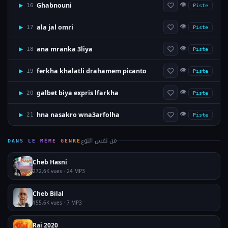
👁
Ghabnouni
▶
16
Piste
👁
ala jal omri
▶
17
Piste
👁
ana mranka 3liya
▶
18
Piste
👁
ferkha khalatli drahamem picanto
▶
19
Piste
👁
galbet biya expris lfarkha
▶
20
Piste
👁
hna nasakro wna3arfolha
▶
21
Piste
من نفس النوع
DANS LE MÊME GENRE
Cheb Hasni
272,6K vues · 24 MP3
Cheb Bilal
155,6K vues · 7 MP3
Rai 2020