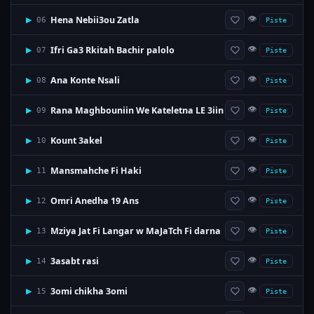
👁
Hena Nebii3ou Zatla
▶
06
Piste
👁
Ifri Ga3 Rkitah Bachir palolo
▶
07
Piste
👁
Ana Konte Nsali
▶
08
Piste
👁
Rana Maghbouniin We Kateletna LE 3iin
▶
09
Piste
👁
Kount 3akel
▶
10
Piste
👁
Mansmahche Fi Haki
▶
11
Piste
👁
Omri Anedha 19 Ans
▶
12
Piste
👁
Mziya Jat Fi Langar w MaJaTch Fi darna
▶
13
Piste
👁
3asabt rasi
▶
14
Piste
👁
3omi chikha 3omi
▶
15
Piste