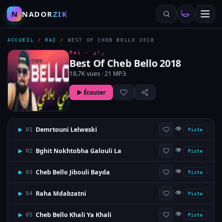
N
NADOR
ZIK
ACCUEIL
/
RAI
/
BEST OF CHEB BELLO 2018
Rai ·
راي
Best Of Cheb Bello 2018
18,7K vues · 21 MP3
▶ Écouter
👁
Demrtouni Lelweski
▶
01
Piste
👁
Bghit Nokhtobha Galouli La
▶
02
Piste
👁
Cheb Bello Jibouli Bayda
▶
03
Piste
👁
Raha Mdabzatni
▶
04
Piste
👁
Cheb Bello Khali Ya Khali
▶
05
Piste