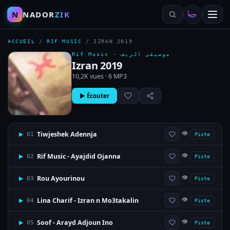
N
NADOR
ZIK
ACCUEIL
/
RIF MUSIC
/
IZRAN 2019
Rif Music ·
موسيقى الريف
Izran 2019
10,2K vues · 6 MP3
▶ Écouter
👁
Tiwjeshek Adennja
▶
01
Piste
👁
Rif Music - Ayajdid Ojanna
▶
02
Piste
👁
Rou Ayourinou
▶
03
Piste
👁
Lina Charif - Izran n Mo3takalin
▶
04
Piste
👁
Soof - Arayd Adjoun Ino
▶
05
Piste