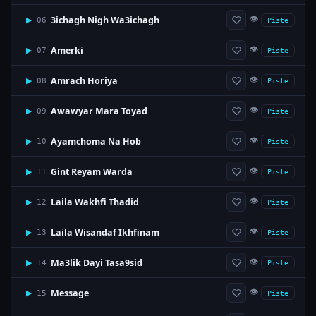
👁
3ichagh Nigh Wa3ichagh
▶
06
Piste
👁
Amerki
▶
07
Piste
👁
Amrach Horiya
▶
08
Piste
👁
Awawyar Mara Toyad
▶
09
Piste
👁
Ayamchoma Na Hob
▶
10
Piste
👁
Gint Reyam Warda
▶
11
Piste
👁
Laila Wakhfi Thadid
▶
12
Piste
👁
Laila Wisandaf Ikhfinam
▶
13
Piste
👁
Ma3lik Dayi Tasa9sid
▶
14
Piste
👁
Message
▶
15
Piste