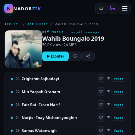
N
NADOR
ZIK
ACCUEIL
/
RIF MUSIC
/
WAHIB BOUNGALO 2019
Rif Music ·
موسيقى الريف
Wahib Boungalo 2019
50,0K vues · 24 MP3
▶ Écouter
👁
Zrighchm 3ajbadayi
▶
01
Piste
👁
Min Yaqsah Oranam
▶
02
Piste
👁
Faiz Rai - Izran Narif
▶
03
Piste
👁
Narjis - Inay Micham youghin
▶
04
Piste
👁
3amas Watanwigh
▶
05
Piste