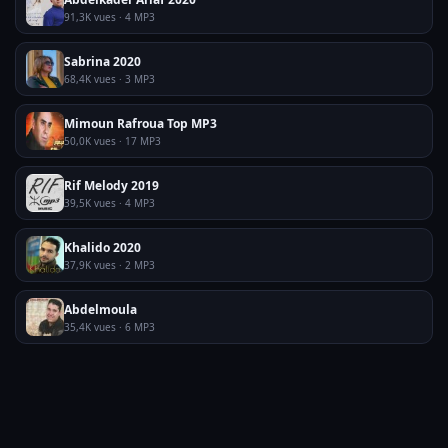
91,3K vues · 4 MP3
Sabrina 2020
68,4K vues · 3 MP3
Mimoun Rafroua Top MP3
50,0K vues · 17 MP3
Rif Melody 2019
39,5K vues · 4 MP3
Khalido 2020
37,9K vues · 2 MP3
Abdelmoula
35,4K vues · 6 MP3