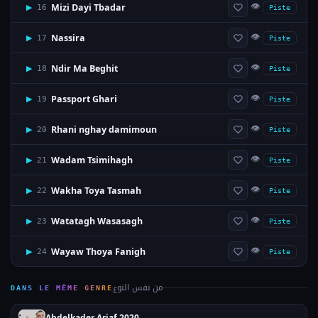
👁
Mizi Dayi Tbadar
▶
16
Piste
👁
Nassira
▶
17
Piste
👁
Ndir Ma Beghit
▶
18
Piste
👁
Passport Ghari
▶
19
Piste
👁
Rhani nghay damimoun
▶
20
Piste
👁
Wadam Tsimihagh
▶
21
Piste
👁
Wakha Toya Tasmah
▶
22
Piste
👁
Watatagh Wasasagh
▶
23
Piste
👁
Wayaw Thoya Fanigh
▶
24
Piste
من نفس النوع
DANS LE MÊME GENRE
Abdelkader Ariaf 2020