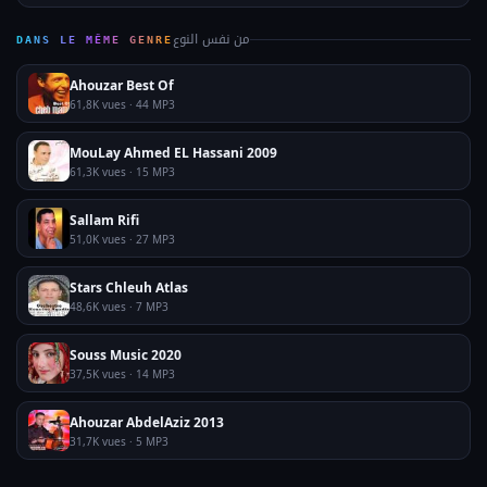
من نفس النوع
DANS LE MÊME GENRE
Ahouzar Best Of
61,8K vues · 44 MP3
MouLay Ahmed EL Hassani 2009
61,3K vues · 15 MP3
Sallam Rifi
51,0K vues · 27 MP3
Stars Chleuh Atlas
48,6K vues · 7 MP3
Souss Music 2020
37,5K vues · 14 MP3
Ahouzar AbdelAziz 2013
31,7K vues · 5 MP3