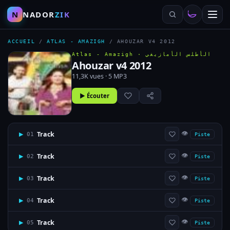
N
NADOR
ZIK
ACCUEIL
/
ATLAS - AMAZIGH
/
AHOUZAR V4 2012
Atlas - Amazigh ·
الأطلس الأمازيغي
Ahouzar v4 2012
11,3K vues · 5 MP3
▶ Écouter
👁
Track
▶
01
Piste
👁
Track
▶
02
Piste
👁
Track
▶
03
Piste
👁
Track
▶
04
Piste
👁
Track
▶
05
Piste