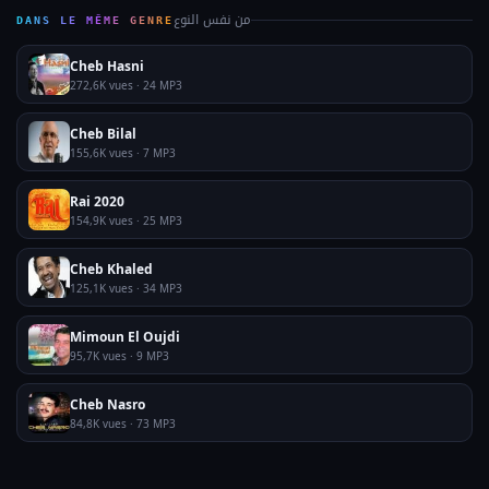
من نفس النوع
DANS LE MÊME GENRE
Cheb Hasni
272,6K vues · 24 MP3
Cheb Bilal
155,6K vues · 7 MP3
Rai 2020
154,9K vues · 25 MP3
Cheb Khaled
125,1K vues · 34 MP3
Mimoun El Oujdi
95,7K vues · 9 MP3
Cheb Nasro
84,8K vues · 73 MP3