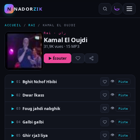
N
NADOR
ZIK
ACCUEIL
/
RAI
/
KAMAL EL OUJDI
Rai ·
راي
Kamal El Oujdi
31,9K vues · 15 MP3
▶ Écouter
👁
Bghit Nchof Hbibi
▶
01
Piste
👁
Dwar lkass
▶
02
Piste
👁
Foug jahdi nabghik
▶
03
Piste
👁
Galbi galbi
▶
04
Piste
👁
Ghir rja3 liya
▶
05
Piste