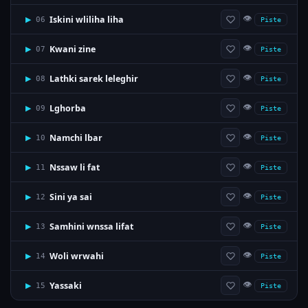
👁
Iskini wliliha liha
▶
06
Piste
👁
Kwani zine
▶
07
Piste
👁
Lathki sarek leleghir
▶
08
Piste
👁
Lghorba
▶
09
Piste
👁
Namchi lbar
▶
10
Piste
👁
Nssaw li fat
▶
11
Piste
👁
Sini ya sai
▶
12
Piste
👁
Samhini wnssa lifat
▶
13
Piste
👁
Woli wrwahi
▶
14
Piste
👁
Yassaki
▶
15
Piste