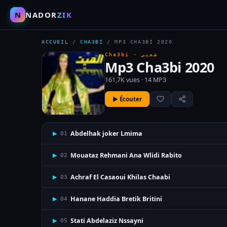
N
NADOR
ZIK
ACCUEIL
/
CHA3BI
/
MP3 CHA3BI 2020
Cha3bi ·
شعبي
Mp3 Cha3bi 2020
161,7K vues · 14 MP3
▶ Écouter
Abdelhak joker Lmima
▶
01
Mouataz Rehmani Ana Wlidi Rabito
▶
02
Achraf El Casaoui Khilas Chaabi
▶
03
Hanane Haddia Bretik Britini
▶
04
Stati Abdelaziz Nssayni
▶
05