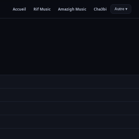
Accueil
Rif Music
Amazigh Music
Cha3bi
Autre ▾