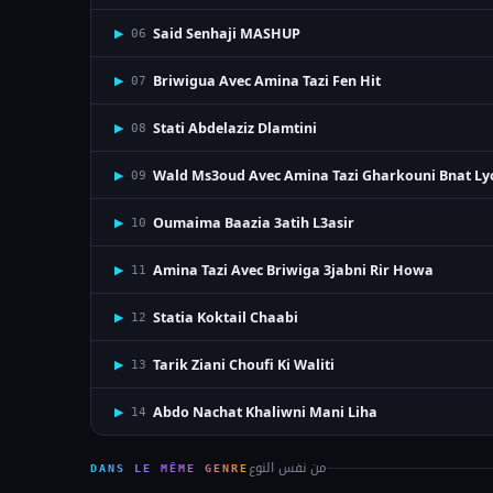
Said Senhaji MASHUP
▶
06
Briwigua Avec Amina Tazi Fen Hit
▶
07
Stati Abdelaziz Dlamtini
▶
08
Wald Ms3oud Avec Amina Tazi Gharkouni Bnat L
▶
09
Oumaima Baazia 3atih L3asir
▶
10
Amina Tazi Avec Briwiga 3jabni Rir Howa
▶
11
Statia Koktail Chaabi
▶
12
Tarik Ziani Choufi Ki Waliti
▶
13
Abdo Nachat Khaliwni Mani Liha
▶
14
من نفس النوع
DANS LE MÊME GENRE