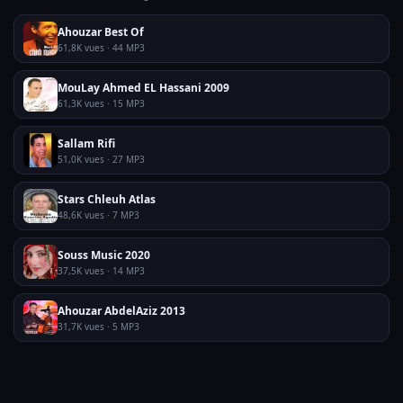
Ahouzar Best Of
61,8K vues · 44 MP3
MouLay Ahmed EL Hassani 2009
61,3K vues · 15 MP3
Sallam Rifi
51,0K vues · 27 MP3
Stars Chleuh Atlas
48,6K vues · 7 MP3
Souss Music 2020
37,5K vues · 14 MP3
Ahouzar AbdelAziz 2013
31,7K vues · 5 MP3