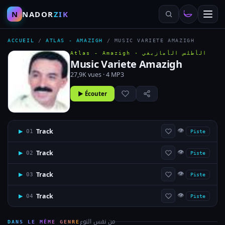
N
NADOR
ZIK
ACCUEIL
/
ATLAS - AMAZIGH
/
MUSIC VARIETE AMAZIGH
Atlas - Amazigh ·
الأطلس الأمازيغي
Music Variete Amazigh
27,9K vues · 4 MP3
▶ Écouter
👁
Track
▶
01
Piste
👁
Track
▶
02
Piste
👁
Track
▶
03
Piste
👁
Track
▶
04
Piste
من نفس النوع
DANS LE MÊME GENRE