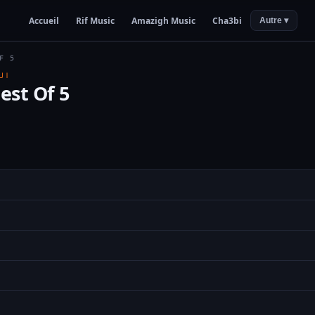
Accueil
Rif Music
Amazigh Music
Cha3bi
Autre ▾
F 5
ال
st Of 5