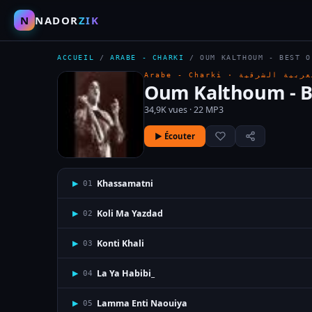
N
NADOR
ZIK
ACCUEIL
/
ARABE - CHARKI
/
OUM KALTHOUM - BEST O
Arabe - Charki ·
عربية الشرقية
Oum Kalthoum - Be
34,9K vues · 22 MP3
▶ Écouter
Khassamatni
▶
01
Koli Ma Yazdad
▶
02
Konti Khali
▶
03
La Ya Habibi_
▶
04
Lamma Enti Naouiya
▶
05