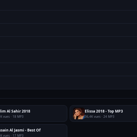
im Al Sahir 2018
Elissa 2018 - Top MP3
1K vues · 18 MP3
36,4K vues · 24 MP3
sain Al Jasmi - Best Of
3K vues · 17 MP3