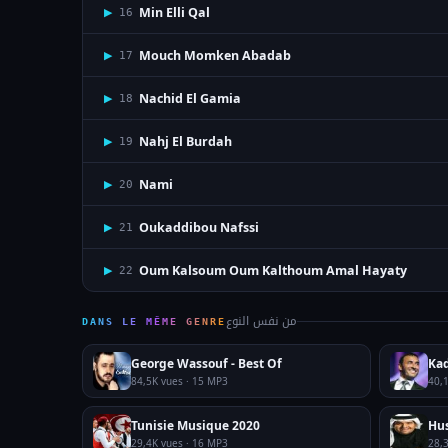
Min Elli Qal
▶
16
Mouch Momken Abadab
▶
17
Nachid El Gamia
▶
18
Nahj El Burdah
▶
19
Nami
▶
20
Oukaddibou Nafssi
▶
21
Oum Kalsoum Oum Kalthoum Amal Hayaty
▶
22
من نفس النوع
DANS LE MÊME GENRE
George Wassouf - Best Of
Kad
84,5K vues · 15 MP3
40,
Tunisie Musique 2020
Hus
29,4K vues · 16 MP3
28,