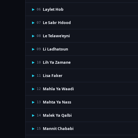
Laylet Hob
▶
06
Le Sabr Hdood
▶
07
Le Telawe'eyni
▶
08
Li Ladhatoun
▶
09
Lih Ya Zamane
▶
10
Lisa Faker
▶
11
Mahla Ya Waadi
▶
12
Mahta Ya Nass
▶
13
Malek Ya Qalbi
▶
14
Mannit Chababi
▶
15