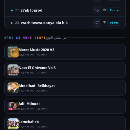
👁
s7ab lbarod
▶
27
Piste
👁
wach taswa danya bla bik
▶
28
Piste
من نفس النوع
DANS LE MÊME GENRE
Maroc Music 2020 V2
58,8K vues · 15 MP3
Nass El Ghiwane Vol3
57,8K vues · 17 MP3
Abdelhadi Belkhayat
52,1K vues · 22 MP3
Adil Miloudi
43,4K vues · 10 MP3
Lemchaheb
37,4K vues · 13 MP3