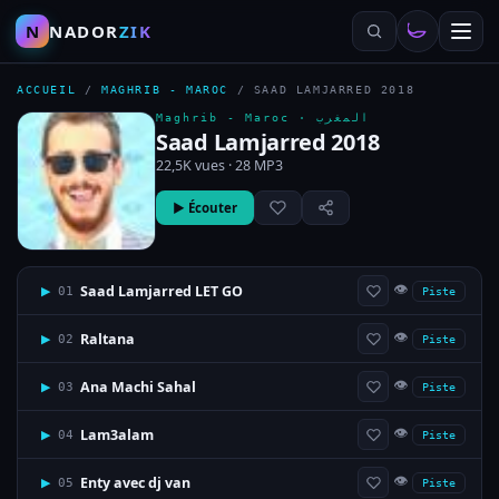
N
NADOR
ZIK
ACCUEIL
/
MAGHRIB - MAROC
/
SAAD LAMJARRED 2018
Maghrib - Maroc ·
المغرب
Saad Lamjarred 2018
22,5K vues · 28 MP3
▶ Écouter
👁
Saad Lamjarred LET GO
▶
01
Piste
👁
Raltana
▶
02
Piste
👁
Ana Machi Sahal
▶
03
Piste
👁
Lam3alam
▶
04
Piste
👁
Enty avec dj van
▶
05
Piste