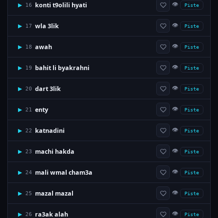
👁
konti t9olili hyati
▶
16
Piste
👁
wla 3lik
▶
17
Piste
👁
awah
▶
18
Piste
👁
bahit li byakrahni
▶
19
Piste
👁
dart 3lik
▶
20
Piste
👁
enty
▶
21
Piste
👁
katnadini
▶
22
Piste
👁
machi hakda
▶
23
Piste
👁
mali wmal cham3a
▶
24
Piste
👁
mazal mazal
▶
25
Piste
👁
ra3ak alah
▶
26
Piste