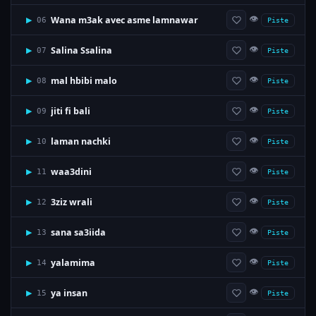
👁
Wana m3ak avec asme lamnawar
▶
06
Piste
👁
Salina Ssalina
▶
07
Piste
👁
mal hbibi malo
▶
08
Piste
👁
jiti fi bali
▶
09
Piste
👁
laman nachki
▶
10
Piste
👁
waa3dini
▶
11
Piste
👁
3ziz wrali
▶
12
Piste
👁
sana sa3iida
▶
13
Piste
👁
yalamima
▶
14
Piste
👁
ya insan
▶
15
Piste