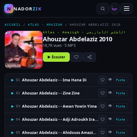
N
NADOR
ZIK
ACCUEIL
/
ATLAS - AMAZIGH
/
AHOUZAR ABDELAZIZ 2010
Atlas - Amazigh ·
الأطلس الأمازيغي
Ahouzar Abdelaziz 2010
18,7K vues · 5 MP3
▶ Écouter
👁
Ahouzar Abdelaziz - - Ima Hana Di
▶
01
Piste
👁
Ahouzar Abdelaziz - - Zine Zine
▶
02
Piste
👁
Ahouzar Abdelaziz - - Awan Yowin Yima
▶
03
Piste
👁
Ahouzar Abdelaziz - - Adji Adroukh Irabi Ad3moKh
▶
04
Piste
👁
Ahouzar Abdelaziz - - Ahidouss Amazighi
▶
05
Piste