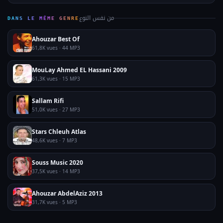
من نفس النوع
DANS LE MÊME GENRE
Ahouzar Best Of
61,8K vues · 44 MP3
MouLay Ahmed EL Hassani 2009
61,3K vues · 15 MP3
Sallam Rifi
51,0K vues · 27 MP3
Stars Chleuh Atlas
48,6K vues · 7 MP3
Souss Music 2020
37,5K vues · 14 MP3
Ahouzar AbdelAziz 2013
31,7K vues · 5 MP3