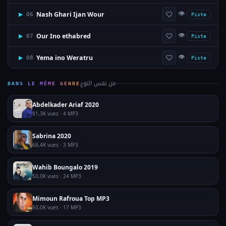
👁
Nash Ghari Ijan Wour
▶
06
Piste
👁
Our Ino ethabred
▶
07
Piste
👁
Yema ino Weratru
▶
08
Piste
من نفس النوع
DANS LE MÊME GENRE
Abdelkader Ariaf 2020
91,3K vues · 4 MP3
Sabrina 2020
68,4K vues · 3 MP3
Wahib Boungalo 2019
50,0K vues · 24 MP3
Mimoun Rafroua Top MP3
50,0K vues · 17 MP3