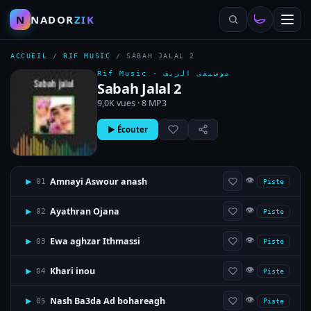
N
NADOR
ZIK
ACCUEIL
/
RIF MUSIC
/
SABAH JALAL 2
Rif Music ·
موسيقى الريف
Sabah Jalal 2
9,0K vues · 8 MP3
▶ Écouter
👁
Amnayi Aswour anash
▶
01
Piste
👁
Ayathran Ojana
▶
02
Piste
👁
Ewa aghzar Ithmassi
▶
03
Piste
👁
Khari inou
▶
04
Piste
👁
Nash Ba3da Ad bohareagh
▶
05
Piste