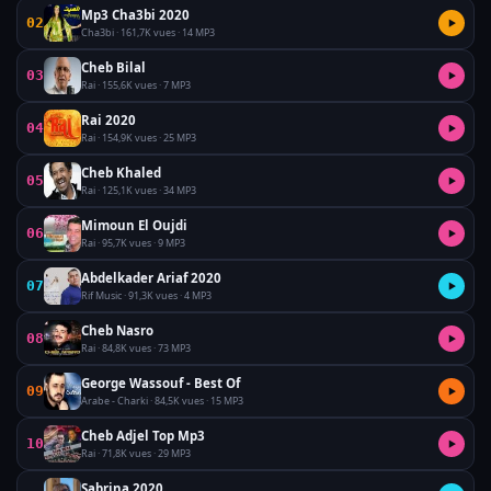
Mp3 Cha3bi 2020
02
▶
Cha3bi · 161,7K vues · 14 MP3
Cheb Bilal
03
▶
Rai · 155,6K vues · 7 MP3
Rai 2020
04
▶
Rai · 154,9K vues · 25 MP3
Cheb Khaled
05
▶
Rai · 125,1K vues · 34 MP3
Mimoun El Oujdi
06
▶
Rai · 95,7K vues · 9 MP3
Abdelkader Ariaf 2020
07
▶
Rif Music · 91,3K vues · 4 MP3
Cheb Nasro
08
▶
Rai · 84,8K vues · 73 MP3
George Wassouf - Best Of
09
▶
Arabe - Charki · 84,5K vues · 15 MP3
Cheb Adjel Top Mp3
10
▶
Rai · 71,8K vues · 29 MP3
Sabrina 2020