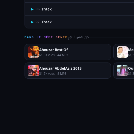
Track
▶
06
Track
▶
07
من نفس النوع
DANS LE MÊME GENRE
Ahouzar Best Of
Mo
61,8K vues · 44 MP3
61,
Ahouzar AbdelAziz 2013
Ou
31,7K vues · 5 MP3
31,