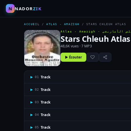
N
NADOR
ZIK
ACCUEIL
/
ATLAS - AMAZIGH
/
STARS CHLEUH ATLAS
Atlas - Amazigh ·
لس الأمازيغي
Stars Chleuh Atlas
48,6K vues · 7 MP3
▶ Écouter
Track
▶
01
Track
▶
02
Track
▶
03
Track
▶
04
Track
▶
05