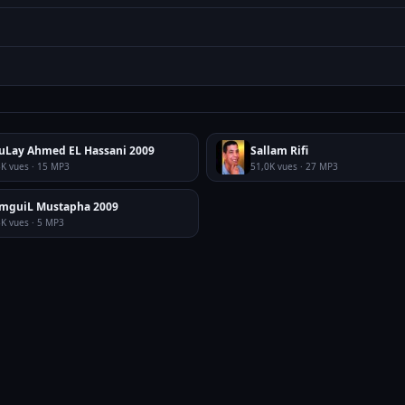
uLay Ahmed EL Hassani 2009
Sallam Rifi
3K vues · 15 MP3
51,0K vues · 27 MP3
mguiL Mustapha 2009
3K vues · 5 MP3