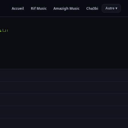
Accueil
Rif Music
Amazigh Music
Cha3bi
Autre ▾
الأط