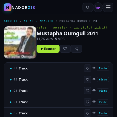
N
NADOR
ZIK
ACCUEIL
/
ATLAS - AMAZIGH
/
MUSTAPHA OUMGUIL 2011
Atlas - Amazigh ·
الأطلس الأمازيغي
Mustapha Oumguil 2011
11,7K vues · 5 MP3
▶ Écouter
👁
Track
▶
01
Piste
👁
Track
▶
02
Piste
👁
Track
▶
03
Piste
👁
Track
▶
04
Piste
👁
Track
▶
05
Piste