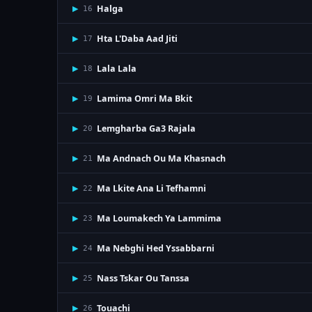
Halga
▶
16
Hta L'Daba Aad Jiti
▶
17
Lala Lala
▶
18
Lamima Omri Ma Bkit
▶
19
Lemgharba Ga3 Rajala
▶
20
Ma Andnach Ou Ma Khasnach
▶
21
Ma Lkite Ana Li Tefhamni
▶
22
Ma Loumakech Ya Lammima
▶
23
Ma Nebghi Hed Yssabbarni
▶
24
Nass Tskar Ou Tanssa
▶
25
Touachi
▶
26