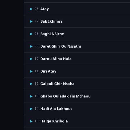
Atay
▶
06
Bab Ikhmiss
▶
07
Baghi N3iche
▶
08
Daret Ghiri Ou Nssatni
▶
09
Darou Alina Hala
▶
10
Diri Atay
▶
11
Galouli Ghir Nsaha
▶
12
Ghabo Ouladak Fin Mchaou
▶
13
Hadi Ala Lakhout
▶
14
Halga Khribgia
▶
15