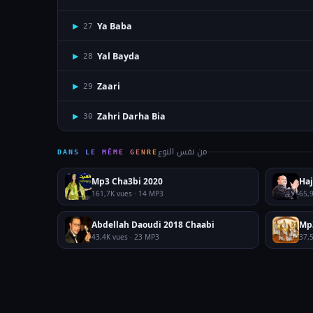
Ya Baba
▶
27
Yal Bayda
▶
28
Zaari
▶
29
Zahri Darha Bia
▶
30
من نفس النوع
DANS LE MÊME GENRE
Mp3 Cha3bi 2020
Haj
161,7K vues · 14 MP3
65,
Abdellah Daoudi 2018 Chaabi
Mp
43,4K vues · 23 MP3
37,