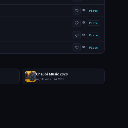
👁
Piste
👁
Piste
👁
Piste
👁
Piste
Cha3bi Music 2020
47,1K vues · 14 MP3