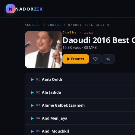
N
NADOR
ZIK
ACCUEIL
/
CHA3BI
/
DAOUDI 2016 BEST OF
Cha3bi ·
شعبي
Daoudi 2016 Best 
16,8K vues · 30 MP3
▶ Écouter
Aaiti Ouldi
▶
01
Ala Jadida
▶
02
Alame Galbek Issameh
▶
03
And Men Jaya
▶
04
Andi Mouchkil
▶
05