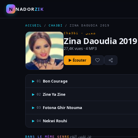
N
NADOR
ZIK
ACCUEIL
/
CHA3BI
/
ZINA DAOUDIA 2019
Cha3bi ·
شعبي
Zina Daoudia 2019
27,4K vues · 4 MP3
▶ Écouter
Bon Courage
▶
01
Zine Ya Zine
▶
02
Fotona Ghir Ntouma
▶
03
Nekwi Rouhi
▶
04
من نفس النوع
DANS LE MÊME GENRE