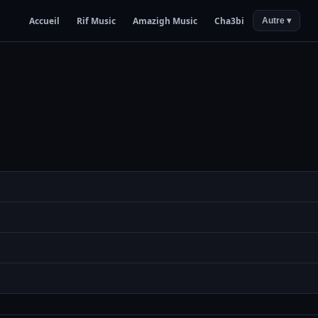
Accueil
Rif Music
Amazigh Music
Cha3bi
Autre ▾