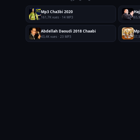
Mp3 Cha3bi 2020
Haj
161,7K vues · 14 MP3
65,
Abdellah Daoudi 2018 Chaabi
Mp
43,4K vues · 23 MP3
37,