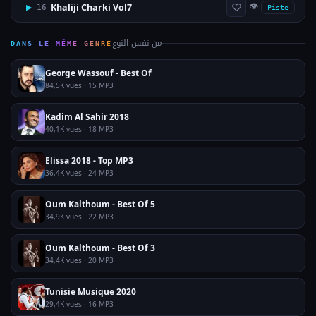
👁
Khaliji Charki Vol7
▶
16
Piste
من نفس النوع
DANS LE MÊME GENRE
George Wassouf - Best Of
84,5K vues · 15 MP3
Kadim Al Sahir 2018
40,1K vues · 18 MP3
Elissa 2018 - Top MP3
36,4K vues · 24 MP3
Oum Kalthoum - Best Of 5
34,9K vues · 22 MP3
Oum Kalthoum - Best Of 3
34,4K vues · 20 MP3
Tunisie Musique 2020
29,4K vues · 16 MP3