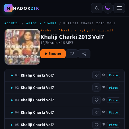
N
NADOR
ZIK
ACCUEIL
/
ARABE - CHARKI
/
KHALIJI CHARKI 2013 VOL7
Arabe - Charki ·
العربية الشرقية
Khaliji Charki 2013 Vol7
12,3K vues · 16 MP3
▶ Écouter
👁
Khaliji Charki Vol7
▶
01
Piste
👁
Khaliji Charki Vol7
▶
02
Piste
👁
Khaliji Charki Vol7
▶
03
Piste
👁
Khaliji Charki Vol7
▶
04
Piste
👁
Khaliji Charki Vol7
▶
05
Piste