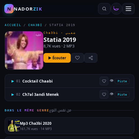
N
NADOR
ZIK
ACCUEIL
/
CHA3BI
/
STATIA 2019
Cha3bi ·
شعبي
Statia 2019
8,7K vues · 2 MP3
▶ Écouter
👁
Cocktail Chaabi
▶
01
Piste
👁
Ch7al 3andi Menek
▶
02
Piste
من نفس النوع
DANS LE MÊME GENRE
Mp3 Cha3bi 2020
161,7K vues · 14 MP3