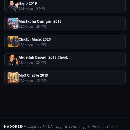
Hajib 2019
65,9K vues · 9 MP3
Mustapha Oumguil 2018
52,7K vues · 29 MP3
Cha3bi Music 2020
47,1K vues · 14 MP3
Abdellah Daoudi 2018 Chaabi
43,4K vues · 23 MP3
Mp3 Cha3bi 2019
37,5K vues · 15 MP3
موسيقى الريف والأمازيغ
NADORZIK
Musique du Rif & Amazigh en streaming