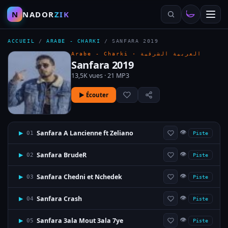
N
NADOR
ZIK
ACCUEIL
/
ARABE - CHARKI
/
SANFARA 2019
Arabe - Charki ·
العربية الشرقية
Sanfara 2019
13,5K vues · 21 MP3
▶ Écouter
👁
Sanfara A Lancienne ft Zeliano
▶
01
Piste
👁
Sanfara BrudeR
▶
02
Piste
👁
Sanfara Chedni et Nchedek
▶
03
Piste
👁
Sanfara Crash
▶
04
Piste
👁
Sanfara 3ala Mout 3ala 7ye
▶
05
Piste