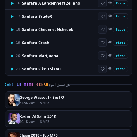
👁
Sanfara A Lancienne ft Zeliano
▶
16
Piste
👁
Sanfara BrudeR
▶
17
Piste
👁
Sanfara Chedni et Nchedek
▶
18
Piste
👁
Sanfara Crash
▶
19
Piste
👁
Sanfara Marijuana
▶
20
Piste
👁
Sanfara Sikou Sikou
▶
21
Piste
من نفس النوع
DANS LE MÊME GENRE
George Wassouf - Best Of
84,5K vues · 15 MP3
Kadim Al Sahir 2018
40,1K vues · 18 MP3
Elissa 2018 - Top MP3