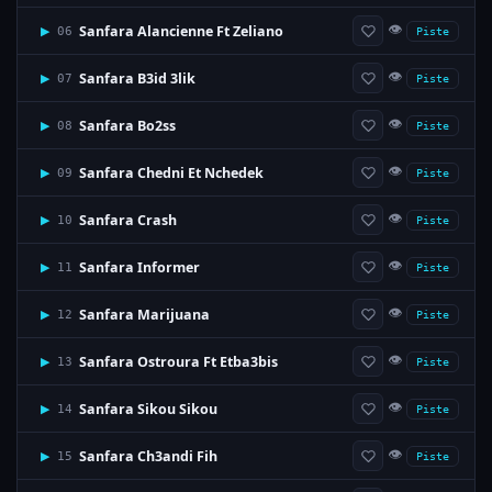
👁
Sanfara Alancienne Ft Zeliano
▶
06
Piste
👁
Sanfara B3id 3lik
▶
07
Piste
👁
Sanfara Bo2ss
▶
08
Piste
👁
Sanfara Chedni Et Nchedek
▶
09
Piste
👁
Sanfara Crash
▶
10
Piste
👁
Sanfara Informer
▶
11
Piste
👁
Sanfara Marijuana
▶
12
Piste
👁
Sanfara Ostroura Ft Etba3bis
▶
13
Piste
👁
Sanfara Sikou Sikou
▶
14
Piste
👁
Sanfara Ch3andi Fih
▶
15
Piste