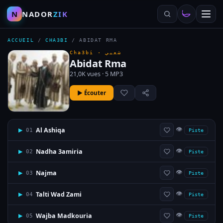
N
NADOR
ZIK
ACCUEIL
/
CHA3BI
/
ABIDAT RMA
Cha3bi ·
شعبي
Abidat Rma
21,0K vues · 5 MP3
▶ Écouter
👁
Al Ashiqa
▶
01
Piste
👁
Nadha 3amiria
▶
02
Piste
👁
Najma
▶
03
Piste
👁
Talti Wad Zami
▶
04
Piste
👁
Wajba Madkouria
▶
05
Piste