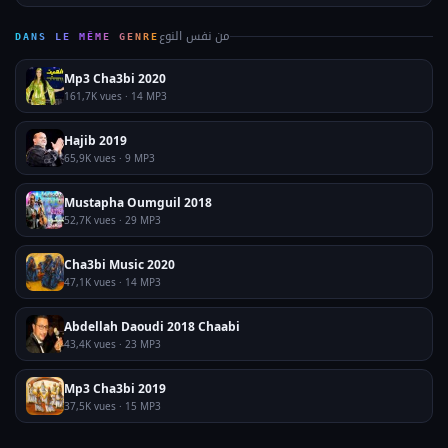
من نفس النوع
DANS LE MÊME GENRE
Mp3 Cha3bi 2020
161,7K vues · 14 MP3
Hajib 2019
65,9K vues · 9 MP3
Mustapha Oumguil 2018
52,7K vues · 29 MP3
Cha3bi Music 2020
47,1K vues · 14 MP3
Abdellah Daoudi 2018 Chaabi
43,4K vues · 23 MP3
Mp3 Cha3bi 2019
37,5K vues · 15 MP3