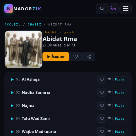
N
NADOR
ZIK
ACCUEIL
/
CHA3BI
/
ABIDAT RMA
Cha3bi ·
شعبي
Abidat Rma
21,0K vues · 5 MP3
▶ Écouter
👁
Al Ashiqa
▶
01
Piste
👁
Nadha 3amiria
▶
02
Piste
👁
Najma
▶
03
Piste
👁
Talti Wad Zami
▶
04
Piste
👁
Wajba Madkouria
▶
05
Piste