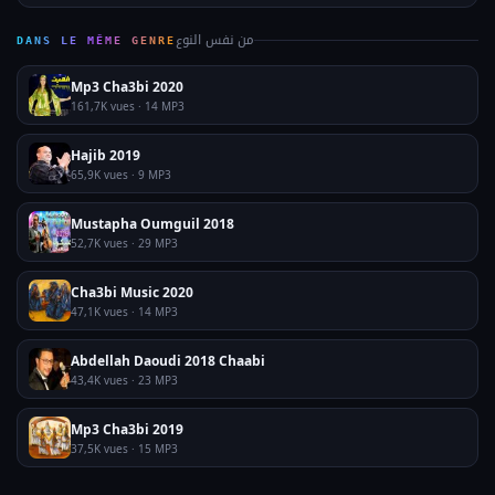
من نفس النوع
DANS LE MÊME GENRE
Mp3 Cha3bi 2020
161,7K vues · 14 MP3
Hajib 2019
65,9K vues · 9 MP3
Mustapha Oumguil 2018
52,7K vues · 29 MP3
Cha3bi Music 2020
47,1K vues · 14 MP3
Abdellah Daoudi 2018 Chaabi
43,4K vues · 23 MP3
Mp3 Cha3bi 2019
37,5K vues · 15 MP3