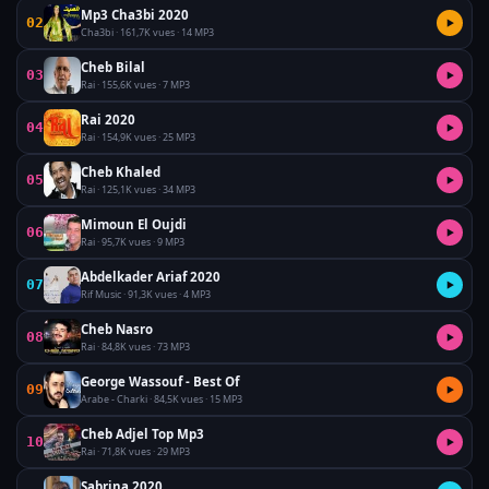
Mp3 Cha3bi 2020
02
▶
Cha3bi · 161,7K vues · 14 MP3
Cheb Bilal
03
▶
Rai · 155,6K vues · 7 MP3
Rai 2020
04
▶
Rai · 154,9K vues · 25 MP3
Cheb Khaled
05
▶
Rai · 125,1K vues · 34 MP3
Mimoun El Oujdi
06
▶
Rai · 95,7K vues · 9 MP3
Abdelkader Ariaf 2020
07
▶
Rif Music · 91,3K vues · 4 MP3
Cheb Nasro
08
▶
Rai · 84,8K vues · 73 MP3
George Wassouf - Best Of
09
▶
Arabe - Charki · 84,5K vues · 15 MP3
Cheb Adjel Top Mp3
10
▶
Rai · 71,8K vues · 29 MP3
Sabrina 2020