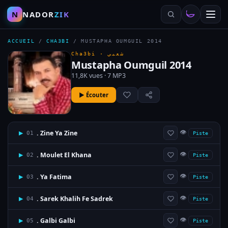
N
NADOR
ZIK
ACCUEIL
/
CHA3BI
/
MUSTAPHA OUMGUIL 2014
Cha3bi ·
شعبي
Mustapha Oumguil 2014
11,8K vues · 7 MP3
▶ Écouter
👁
. Zine Ya Zine
▶
01
Piste
👁
. Moulet El Khana
▶
02
Piste
👁
. Ya Fatima
▶
03
Piste
👁
. Sarek Khalih Fe Sadrek
▶
04
Piste
👁
. Galbi Galbi
▶
05
Piste