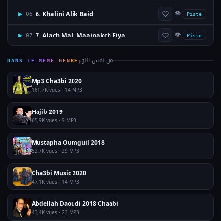
👁
6. Khalini Alik Baid
▶
06
Piste
👁
7. Alach Mali Maainakch Fiya
▶
07
Piste
من نفس النوع
DANS LE MÊME GENRE
Mp3 Cha3bi 2020
161,7K vues · 14 MP3
Hajib 2019
65,9K vues · 9 MP3
Mustapha Oumguil 2018
52,7K vues · 29 MP3
Cha3bi Music 2020
47,1K vues · 14 MP3
Abdellah Daoudi 2018 Chaabi
43,4K vues · 23 MP3